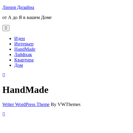
Skip
Линия Дизайна
to
от А до Я в вашем Доме
content
Open
Button
Идеи
Интерьер
HandMade
Лайфхак
Квартира
Дом
Close
Button
HandMade
Writer WordPress Theme
By VWThemes
Scroll
Up