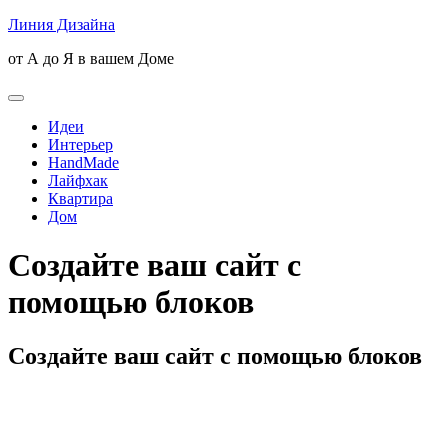
Skip
Линия Дизайна
to
от А до Я в вашем Доме
content
Open
Button
Идеи
Интерьер
HandMade
Лайфхак
Квартира
Дом
Close
Создайте ваш сайт с
Button
помощью блоков
Создайте ваш сайт с помощью блоков