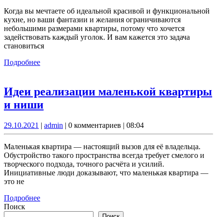
Идеальный
Когда вы мечтаете об идеальной красивой и функциональной
дизайн
кухне, но ваши фантазии и желания ограничиваются
небольшими размерами квартиры, потому что хочется
кухни.
задействовать каждый уголок. И вам кажется это задача
Фото
становиться
Подробнее
Подробнее
Идеи реализации маленькой квартиры
Идеи
и ниши
реализации
29.10.2021
admin
29.10.2021
|
admin
|
0 комментариев
|
08:04
маленькой
квартиры
Маленькая квартира — настоящий вызов для её владельца.
и
Обустройство такого пространства всегда требует смелого и
творческого подхода, точного расчёта и усилий.
ниши
Инициативные люди доказывают, что маленькая квартира —
это не
Подробнее
Подробнее
Поиск
Поиск