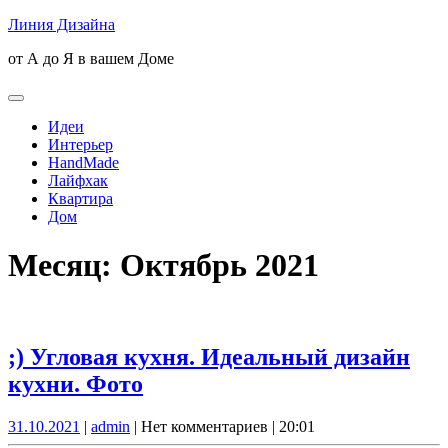
Skip
Линия Дизайна
to
от А до Я в вашем Доме
content
Open
Button
Идеи
Интерьер
HandMade
Лайфхак
Квартира
Дом
Close
Месяц:
Октябрь 2021
Button
;) Угловая кухня. Идеальный дизайн
;)
кухни. Фото
Угловая
31.10.2021
admin
31.10.2021
|
admin
|
Нет комментариев
|
20:01
кухня.