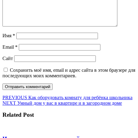
Имя
*
Email
*
Сайт
Сохранить моё имя, email и адрес сайта в этом браузере для
последующих моих комментариев.
Навигация
Предыдущая
PREVIOUS
Как оборудовать комнату для ребёнка школьника
Следующая
запись:
NEXT
Умный дом у вас в квартире и в загородном доме
по
запись:
записям
Related Post