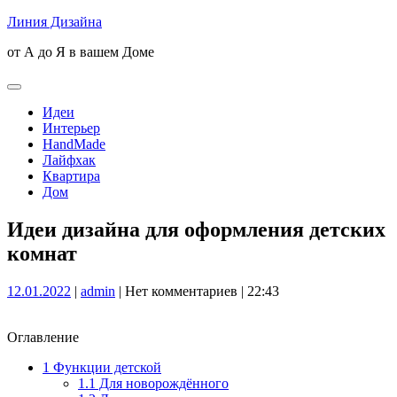
Skip
Линия Дизайна
to
от А до Я в вашем Доме
content
Open
Button
Идеи
Интерьер
HandMade
Лайфхак
Квартира
Дом
Close
Идеи дизайна для оформления детских
Button
комнат
12.01.2022
admin
12.01.2022
|
admin
|
Нет комментариев
|
22:43
Оглавление
1
Функции детской
1.1
Для новорождённого