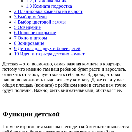
1.2
Для дошкольника
1.3
Комната подростка
2
Планировка комнаты на вырост
3
Выбор мебели
4
Выбор цветовой гаммы
5
Освещение
6
Половое покрытие
7
Окно и шторы
8
Зонирование
9
Детская для двух и более детей
10
Идеи интерьера детских комнат
Детская – это, возможно, самая важная комната в квартире,
потому что именно там ваш ребенок будет расти и взрослеть,
отдыхать от забот, чувствовать себя дома. Здорово, что вы
нашли возможность выделить ему комнату. Даже если у вас
общая площадь (комната) с ребёнком идеи в статье вам точно
будут полезны. Важно, быть внимательными, обставляя ее.
Функции детской
По мере взросления малыша в его детской комнате появляется
всё больше и больше различных предметов, каждый из