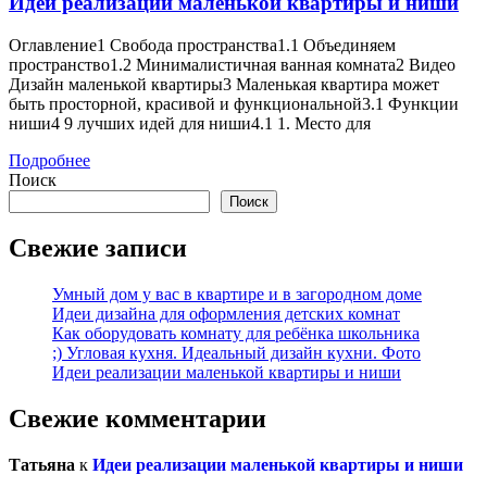
Ид
Идеи реализации маленькой квартиры и ниши
ре
Оглавление1 Свобода пространства1.1 Объединяем
ма
пространство1.2 Минималистичная ванная комната2 Видео
кв
Дизайн маленькой квартиры3 Маленькая квартира может
и
быть просторной, красивой и функциональной3.1 Функции
ни
ниши4 9 лучших идей для ниши4.1 1. Место для
Подробнее
Подробнее
Поиск
Поиск
Свежие записи
Умный дом у вас в квартире и в загородном доме
Идеи дизайна для оформления детских комнат
Как оборудовать комнату для ребёнка школьника
;) Угловая кухня. Идеальный дизайн кухни. Фото
Идеи реализации маленькой квартиры и ниши
Свежие комментарии
Татьяна
к
Идеи реализации маленькой квартиры и ниши