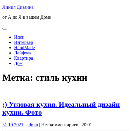
Skip
Линия Дизайна
to
от А до Я в вашем Доме
content
Open
Button
Идеи
Интерьер
HandMade
Лайфхак
Квартира
Дом
Close
Метка:
стиль кухни
Button
;) Угловая кухня. Идеальный дизайн
;)
кухни. Фото
Угловая
31.10.2021
admin
31.10.2021
|
admin
|
Нет комментариев
|
20:01
кухня.