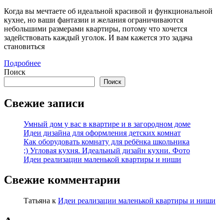
Идеальный
Когда вы мечтаете об идеальной красивой и функциональной
дизайн
кухне, но ваши фантазии и желания ограничиваются
небольшими размерами квартиры, потому что хочется
кухни.
задействовать каждый уголок. И вам кажется это задача
Фото
становиться
Подробнее
Подробнее
Поиск
Поиск
Свежие записи
Умный дом у вас в квартире и в загородном доме
Идеи дизайна для оформления детских комнат
Как оборудовать комнату для ребёнка школьника
;) Угловая кухня. Идеальный дизайн кухни. Фото
Идеи реализации маленькой квартиры и ниши
Свежие комментарии
Татьяна
к
Идеи реализации маленькой квартиры и ниши